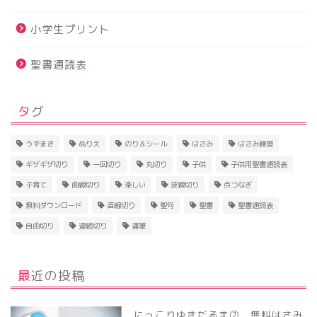
小学生プリント
聖書通読表
タグ
うずまき
ぬりえ
のり＆シール
はさみ
はさみ練習
ギザギザ切り
一回切り
丸切り
子供
子供用聖書通読表
子育て
曲線切り
楽しい
波線切り
点つなぎ
無料ダウンロード
直線切り
聖句
聖書
聖書通読表
自由切り
連続切り
運筆
最近の投稿
にっこりゆきだるま② 無料はさみ