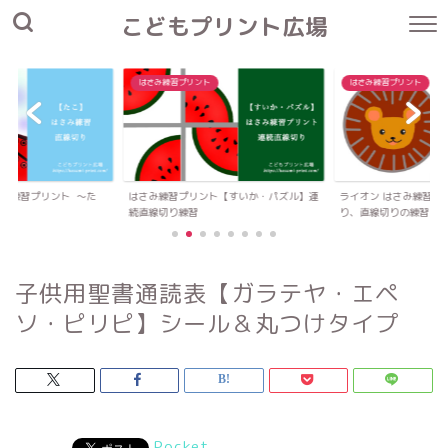
こどもプリント広場
はさみ練習プリント
はさみ練習プリント
さみ練習プリント 〜た
はさみ練習プリント【すいか・パズル】連
ライオン はさみ練習プ
続直線切り練習
り、直線切りの練習
子供用聖書通読表【ガラテヤ・エペ
ソ・ピリピ】シール＆丸つけタイプ
Pocket