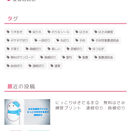
タグ
うずまき
ぬりえ
のり＆シール
はさみ
はさみ練習
ギザギザ切り
一回切り
丸切り
子供
子供用聖書通読表
子育て
曲線切り
楽しい
波線切り
点つなぎ
無料ダウンロード
直線切り
聖句
聖書
聖書通読表
自由切り
連続切り
運筆
最近の投稿
にっこりゆきだるま② 無料はさみ
練習プリント 連続切り・曲線切り