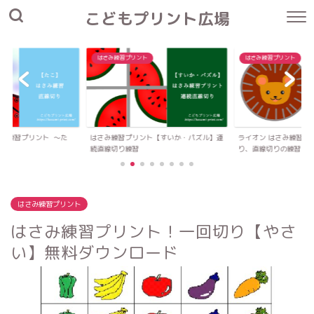
こどもプリント広場
はさみ練習プリント
はさみ練習プリント
さみ練習プリント 〜た
はさみ練習プリント【すいか・パズル】連
ライオン はさみ練習プ
続直線切り練習
り、直線切りの練習
はさみ練習プリント
はさみ練習プリント！一回切り【やさ
い】無料ダウンロード