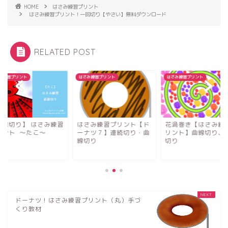
HOME
はさみ練習プリント
はさみ練習プリント！一回切り【やさい】無料ダウンロード
RELATED POST
み練習プリント
はさみ練習プリント
はさみ練習プリント
直線切り】 はさみ練習
はさみ練習プリント【ド
花渦巻き【はさみ練
リント 〜たこ〜
ーナツ７】連続切り・曲
リント】曲線切り、
線切り
切り
ドーナツ！はさみ練習プリント（丸）手づ
くり教材