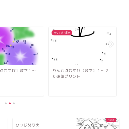
点むすび・運筆
点
すび【数字】１～２
野菜めいろ【子供プリント】運
あ
ント
筆
２
ひつじぬりえ