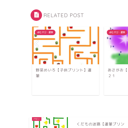
RELATED POST
点むすび・運筆
点むすび・運筆
リント】運
あさがお【点むすび】数字１～
りんご点む
２１
０運筆プリ
くだもの迷路【運筆プリン