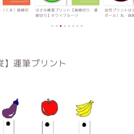
くま）曲線切
はさみ練習プリント【曲線切り・連
幼児プリントはさみ
続切り】キウイフルーツ
ボール）丸・曲線切
縦】運筆プリント