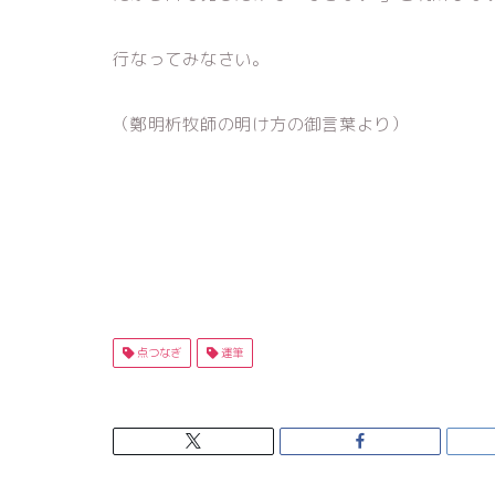
行なってみなさい。
（鄭明析牧師の明け方の御言葉より）
点つなぎ
運筆