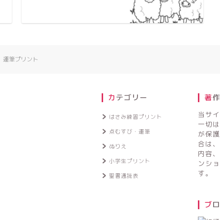
】運筆プリント
カテゴリー
著
当サイ
はさみ練習プリント
一切は
点むすび・運筆
が保護
合は、
ぬりえ
内容、
小学生プリント
ンショ
す。
聖書通読表
ブ