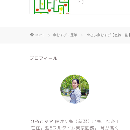
ト】
HOME
点むすび・運筆
やさい点むすび【直線・縦
プロフィール
ひろこママ
佐渡ヶ島（新潟）出身、神奈川
在住。週5フルタイム東京勤務。 背が高く