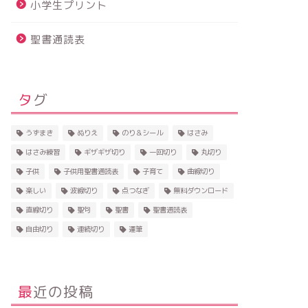
小学生プリント
聖書通読表
タグ
うずまき
ぬりえ
のり＆シール
はさみ
はさみ練習
ギザギザ切り
一回切り
丸切り
子供
子供用聖書通読表
子育て
曲線切り
楽しい
波線切り
点つなぎ
無料ダウンロード
直線切り
聖句
聖書
聖書通読表
自由切り
連続切り
運筆
最近の投稿