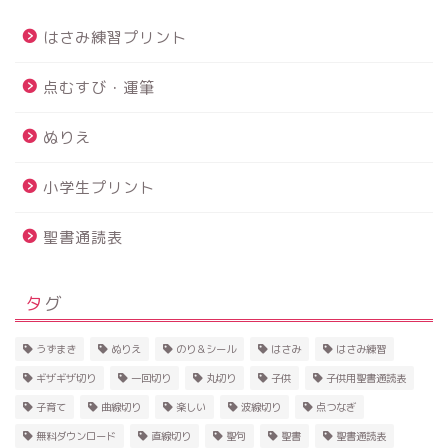
はさみ練習プリント
点むすび・運筆
ぬりえ
小学生プリント
聖書通読表
タグ
うずまき
ぬりえ
のり＆シール
はさみ
はさみ練習
ギザギザ切り
一回切り
丸切り
子供
子供用聖書通読表
子育て
曲線切り
楽しい
波線切り
点つなぎ
無料ダウンロード
直線切り
聖句
聖書
聖書通読表