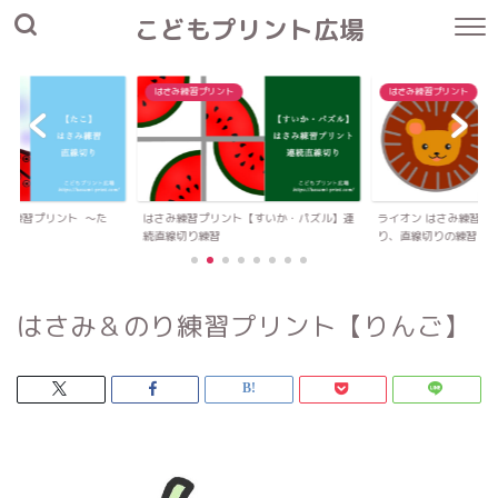
こどもプリント広場
はさみ練習プリント
はさみ練習プリント
さみ練習プリント 〜た
はさみ練習プリント【すいか・パズル】連
ライオン はさみ練習プ
続直線切り練習
り、直線切りの練習
はさみ＆のり練習プリント【りんご】