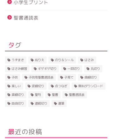
小学生プリント
聖書通読表
タグ
うずまき
ぬりえ
のり＆シール
はさみ
はさみ練習
ギザギザ切り
一回切り
丸切り
子供
子供用聖書通読表
子育て
曲線切り
楽しい
波線切り
点つなぎ
無料ダウンロード
直線切り
聖句
聖書
聖書通読表
自由切り
連続切り
運筆
最近の投稿