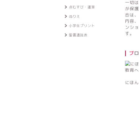
一切は
点むすび・運筆
が保護
合は、
ぬりえ
内容、
小学生プリント
ンショ
す。
聖書通読表
ブ
にほん