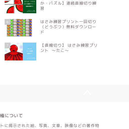
か・パズル】連続直線切り練
習
はさみ練習プリント一回切り
6
（どうぶつ）無料ダウンロー
ド
【直線切り】 はさみ練習プリ
7
ント 〜たこ〜
作権について
トに掲示された絵、写真、文章、映像などの著作物