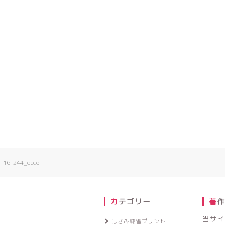
-244_deco
カテゴリー
著
当サイ
はさみ練習プリント