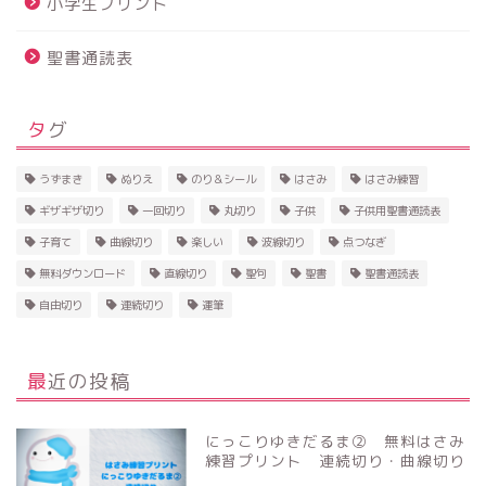
小学生プリント
聖書通読表
タグ
うずまき
ぬりえ
のり＆シール
はさみ
はさみ練習
ギザギザ切り
一回切り
丸切り
子供
子供用聖書通読表
子育て
曲線切り
楽しい
波線切り
点つなぎ
無料ダウンロード
直線切り
聖句
聖書
聖書通読表
自由切り
連続切り
運筆
最近の投稿
にっこりゆきだるま② 無料はさみ
練習プリント 連続切り・曲線切り