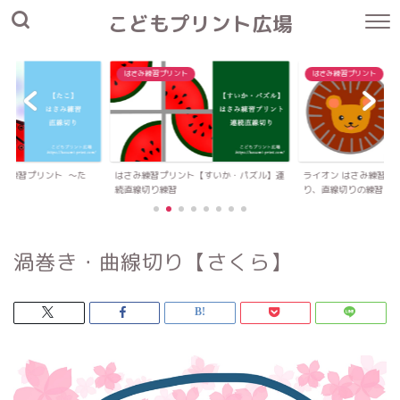
こどもプリント広場
はさみ練習プリント
はさみ練習プリント
さみ練習プリント 〜た
はさみ練習プリント【すいか・パズル】連
ライオン はさみ練習プ
続直線切り練習
り、直線切りの練習
渦巻き・曲線切り【さくら】