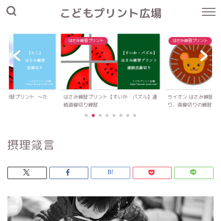
こどもプリント広場
はさみ練習プリント
はさみ練習プリント
さみ練習プリント 〜た
はさみ練習プリント【すいか・パズル】連
ライオン はさみ練習プ
続直線切り練習
り、直線切りの練習
摂理箴言