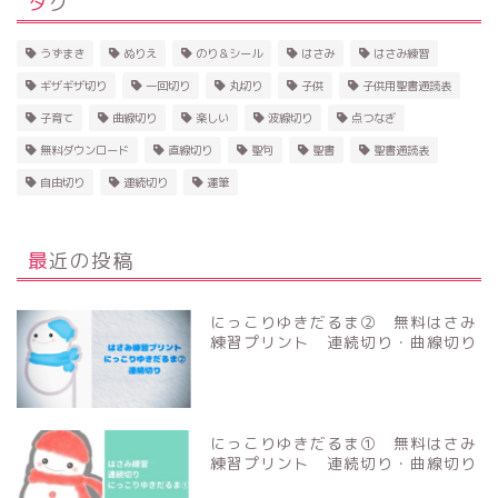
タグ
うずまき
ぬりえ
のり＆シール
はさみ
はさみ練習
ギザギザ切り
一回切り
丸切り
子供
子供用聖書通読表
子育て
曲線切り
楽しい
波線切り
点つなぎ
無料ダウンロード
直線切り
聖句
聖書
聖書通読表
自由切り
連続切り
運筆
最近の投稿
にっこりゆきだるま② 無料はさみ
練習プリント 連続切り・曲線切り
にっこりゆきだるま① 無料はさみ
練習プリント 連続切り・曲線切り