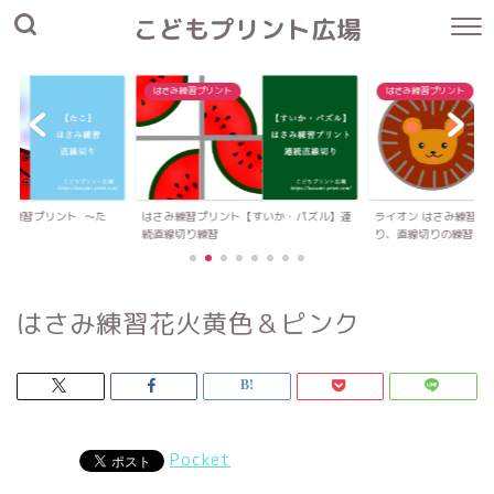
こどもプリント広場
はさみ練習プリント
はさみ練習プリント
さみ練習プリント 〜た
はさみ練習プリント【すいか・パズル】連
ライオン はさみ練習プ
続直線切り練習
り、直線切りの練習
はさみ練習花火黄色＆ピンク
Pocket