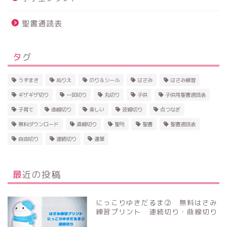
聖書通読表
タグ
うずまき
ぬりえ
のり＆シール
はさみ
はさみ練習
ギザギザ切り
一回切り
丸切り
子供
子供用聖書通読表
子育て
曲線切り
楽しい
波線切り
点つなぎ
無料ダウンロード
直線切り
聖句
聖書
聖書通読表
自由切り
連続切り
運筆
最近の投稿
にっこりゆきだるま② 無料はさみ
練習プリント 連続切り・曲線切り