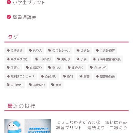
小学生プリント
聖書通読表
タグ
うずまき
ぬりえ
のり＆シール
はさみ
はさみ練習
ギザギザ切り
一回切り
丸切り
子供
子供用聖書通読表
子育て
曲線切り
楽しい
波線切り
点つなぎ
無料ダウンロード
直線切り
聖句
聖書
聖書通読表
自由切り
連続切り
運筆
最近の投稿
にっこりゆきだるま② 無料はさみ
練習プリント 連続切り・曲線切り