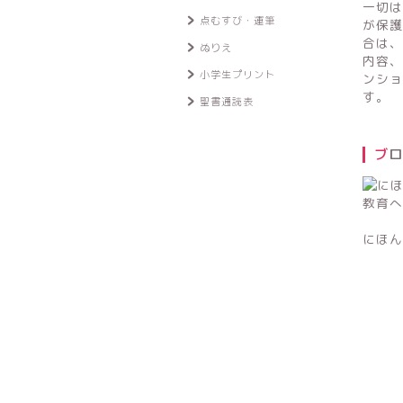
一切は
点むすび・運筆
が保護
合は、
ぬりえ
内容、
小学生プリント
ンショ
す。
聖書通読表
ブ
にほん