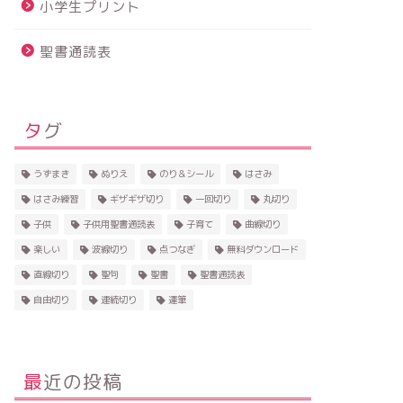
小学生プリント
聖書通読表
タグ
うずまき
ぬりえ
のり＆シール
はさみ
はさみ練習
ギザギザ切り
一回切り
丸切り
子供
子供用聖書通読表
子育て
曲線切り
楽しい
波線切り
点つなぎ
無料ダウンロード
直線切り
聖句
聖書
聖書通読表
自由切り
連続切り
運筆
最近の投稿