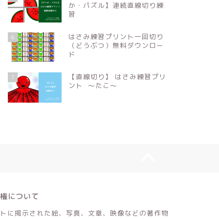
か・パズル】連続直線切り練
習
はさみ練習プリント一回切り
6
（どうぶつ）無料ダウンロー
ド
【直線切り】 はさみ練習プリ
7
ント 〜たこ〜
作権について
トに掲示された絵、写真、文章、映像などの著作物