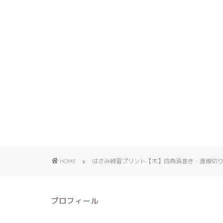
HOME
はさみ練習プリント【木】四角渦巻き・直線切
プロフィール